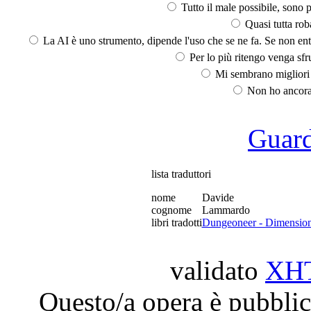
Tutto il male possibile, sono p
Quasi tutta rob
La AI è uno strumento, dipende l'uso che se ne fa. Se non ent
Per lo più ritengo venga sfru
Mi sembrano migliori d
Non ho ancora 
Guarda
lista traduttori
nome
Davide
cognome
Lammardo
libri tradotti
Dungeoneer - Dimension
validato
XH
Questo/a opera è pubblic