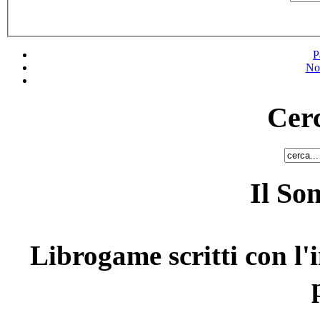
P
No
Cerc
Il So
Librogame scritti con l'i