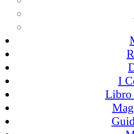
R
I C
Libro
Mage
Guid