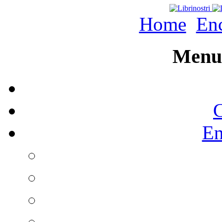
Home
Enc
Menu 
C
En