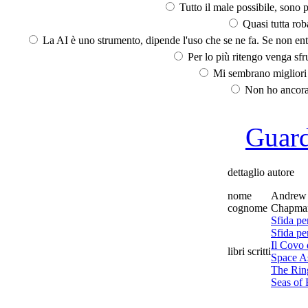
Tutto il male possibile, sono p
Quasi tutta rob
La AI è uno strumento, dipende l'uso che se ne fa. Se non ent
Per lo più ritengo venga sfru
Mi sembrano migliori d
Non ho ancora 
Guarda
dettaglio autore
nome
Andrew
cognome
Chapma
Sfida per
Sfida pe
Il Covo d
libri scritti
Space A
The Rin
Seas of