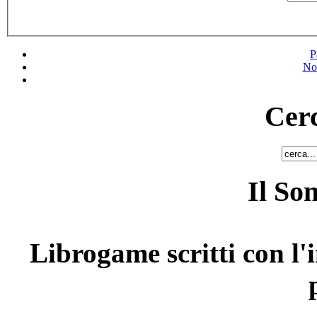
P
No
Cerc
Il So
Librogame scritti con l'i