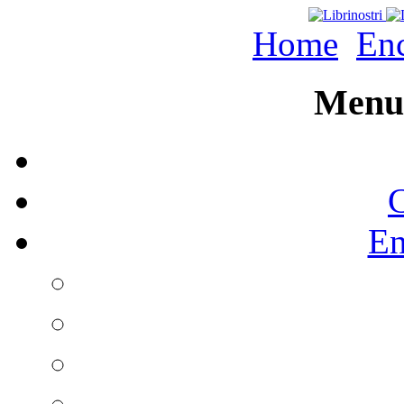
Home
Enc
Menu 
C
En