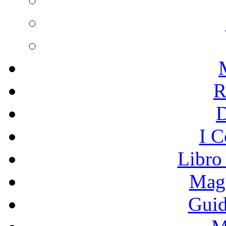
R
I C
Libro
Mage
Guid