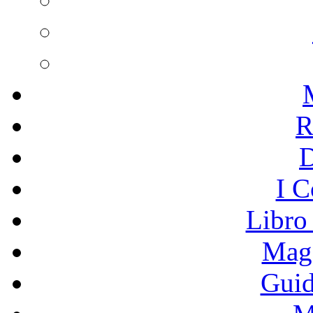
R
I C
Libro
Mage
Guid