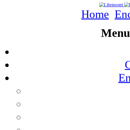
Home
Enc
Menu 
C
En