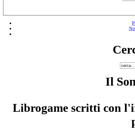
P
No
Cerc
Il So
Librogame scritti con l'i