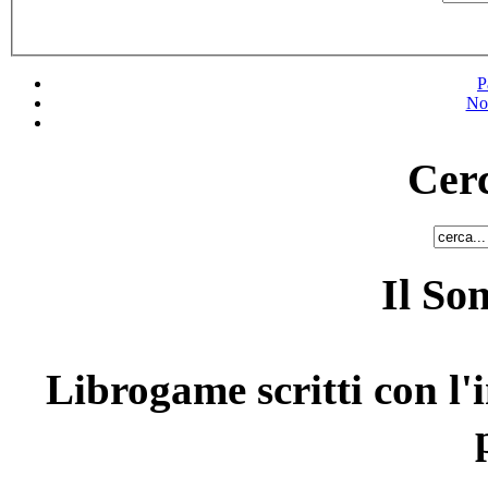
P
No
Cerc
Il So
Librogame scritti con l'i