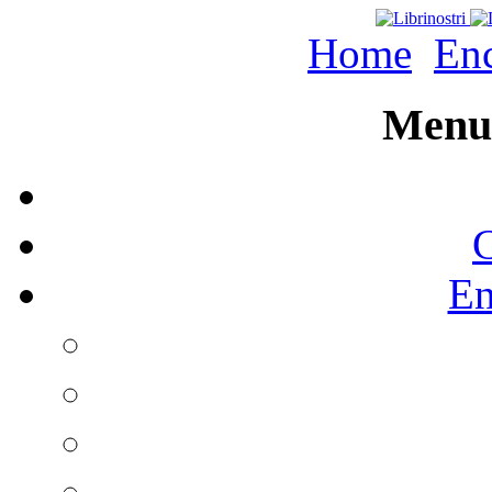
Home
Enc
Menu 
C
En