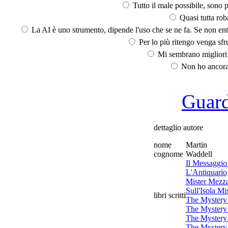
Tutto il male possibile, sono p
Quasi tutta rob
La AI è uno strumento, dipende l'uso che se ne fa. Se non ent
Per lo più ritengo venga sfru
Mi sembrano migliori d
Non ho ancora 
Guarda
dettaglio autore
nome
Martin
cognome
Waddell
Il Messaggio
L'Antiquario
Mister Mezza
Sull'Isola Mi
libri scritti
The Mystery
The Mystery 
The Mystery 
The Mystery