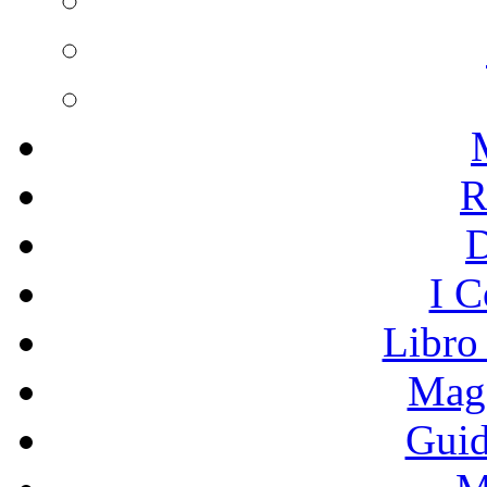
R
I C
Libro
Mage
Guid