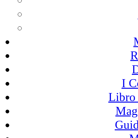
R
I C
Libro
Mage
Guid