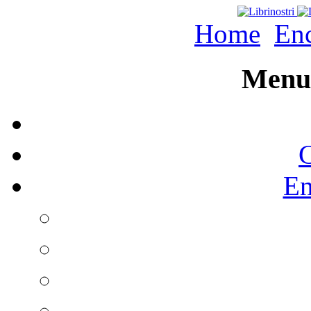
Home
Enc
Menu 
C
En