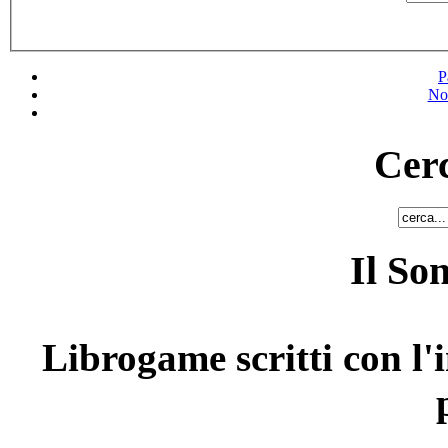
P
No
Cerc
Il So
Librogame scritti con l'i