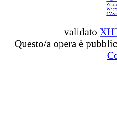
Where
Where
L'Asc
validato
XH
Questo/a opera è pubblic
C