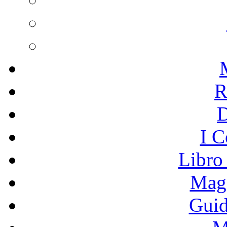
R
I C
Libro
Mage
Guid