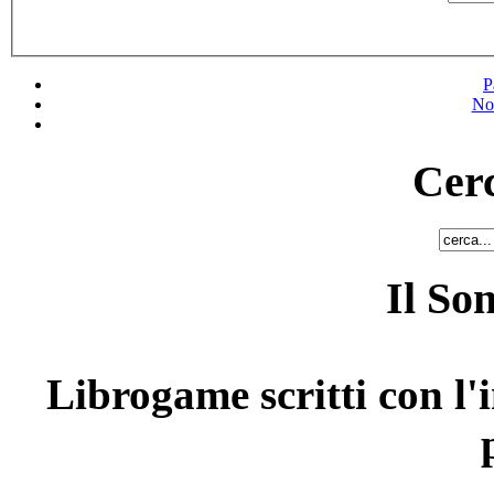
P
No
Cerc
Il So
Librogame scritti con l'i