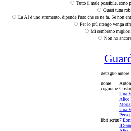
Tutto il male possibile, sono p
Quasi tutta rob
La AI è uno strumento, dipende l'uso che se ne fa. Se non ent
Per lo più ritengo venga sfru
Mi sembrano migliori d
Non ho ancora 
Guarda
dettaglio autore
nome
Anton
cognome
Costan
Una V
Alice
Moriar
Una V
Perse
libri scritti
7 Eoni
Il San
Alice 