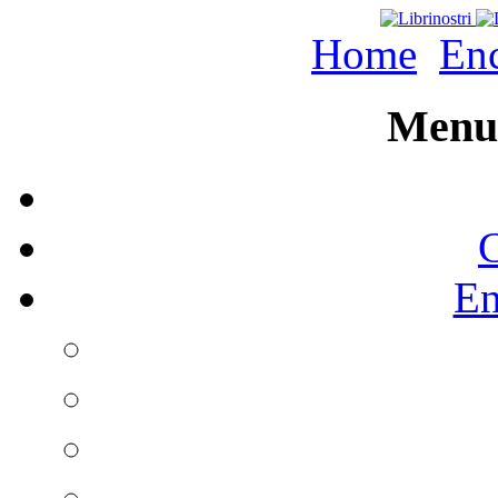
Home
Enc
Menu 
C
En