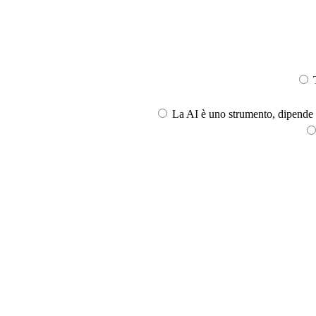
T
La AI è uno strumento, dipende l