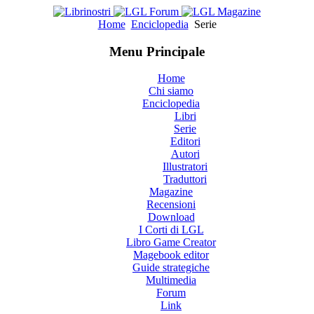
Home
Enciclopedia
Serie
Menu Principale
Home
Chi siamo
Enciclopedia
Libri
Serie
Editori
Autori
Illustratori
Traduttori
Magazine
Recensioni
Download
I Corti di LGL
Libro Game Creator
Magebook editor
Guide strategiche
Multimedia
Forum
Link