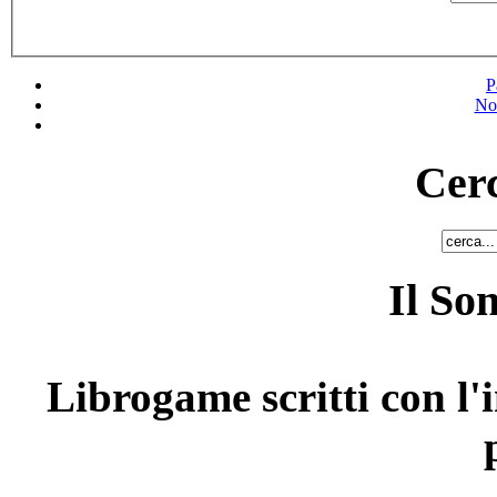
P
No
Cerc
Il So
Librogame scritti con l'i