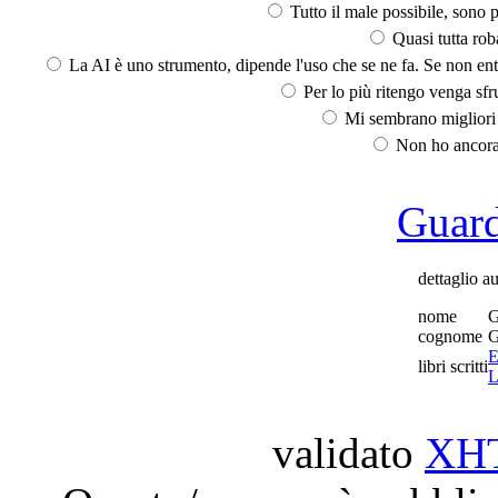
Tutto il male possibile, sono p
Quasi tutta rob
La AI è uno strumento, dipende l'uso che se ne fa. Se non ent
Per lo più ritengo venga sfru
Mi sembrano migliori d
Non ho ancora 
Guarda
dettaglio a
nome
G
cognome
G
E
libri scritti
L
validato
XH