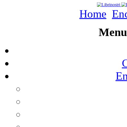
Home
Enc
Menu 
C
En