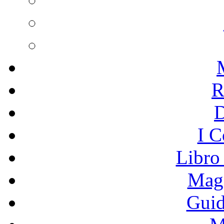
R
I C
Libro
Mage
Guid