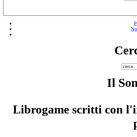
P
No
Cerc
Il So
Librogame scritti con l'i