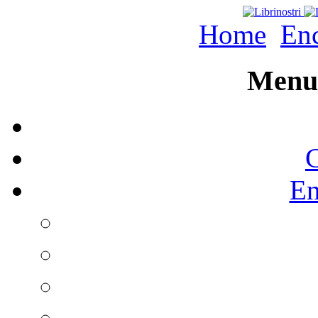
Home
Enc
Menu 
C
En