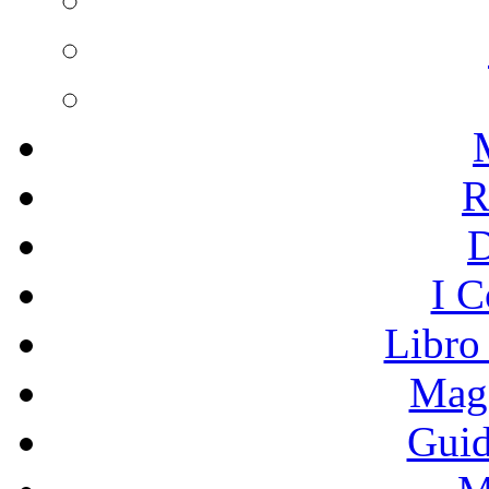
R
I C
Libro
Mage
Guid