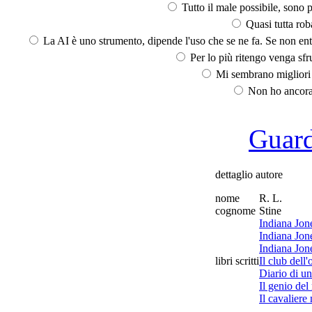
Tutto il male possibile, sono p
Quasi tutta rob
La AI è uno strumento, dipende l'uso che se ne fa. Se non ent
Per lo più ritengo venga sfru
Mi sembrano migliori d
Non ho ancora 
Guarda
dettaglio autore
nome
R. L.
cognome
Stine
Indiana Jone
Indiana Jon
Indiana Jone
libri scritti
Il club dell'
Diario di u
Il genio del
Il cavaliere