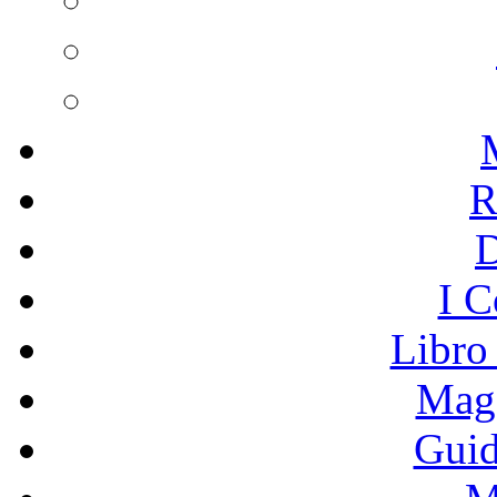
R
I C
Libro
Mage
Guid