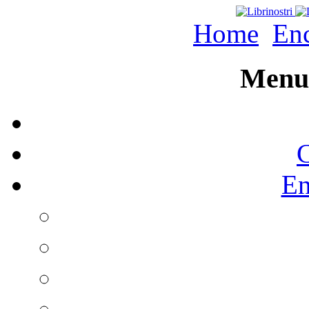
Home
Enc
Menu 
C
En