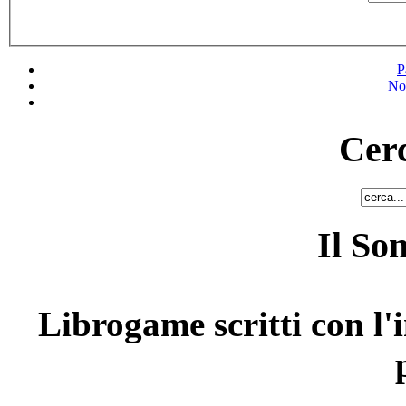
P
No
Cerc
Il So
Librogame scritti con l'i