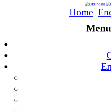
Home
Enc
Menu 
C
En