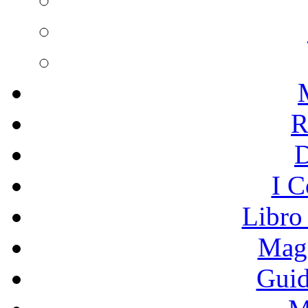
R
I C
Libro
Mage
Guid