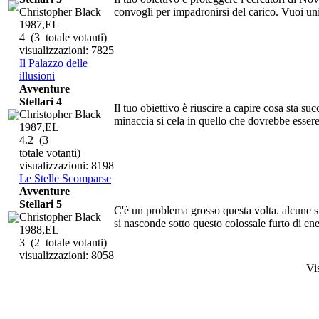
Christopher Black
convogli per impadronirsi del carico. Vuoi uni
1987,EL
4
(3 totale votanti)
visualizzazioni: 7825
Il Palazzo delle
illusioni
Avventure
Stellari 4
Il tuo obiettivo è riuscire a capire cosa sta s
Christopher Black
minaccia si cela in quello che dovrebbe essere i
1987,EL
4.2
(3
totale votanti)
visualizzazioni: 8198
Le Stelle Scomparse
Avventure
Stellari 5
C'è un problema grosso questa volta. alcune s
Christopher Black
si nasconde sotto questo colossale furto di ener
1988,EL
3
(2 totale votanti)
visualizzazioni: 8058
Vi