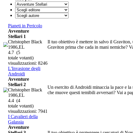
Pianeti in Pericolo
Avventure
Stellari 1
Christopher Black
Il tuo obiettivo è mettere in salvo il Graviton,
1986,EL
Graviton prima che cada in mani nemiche? Vai
4.7
(5
totale votanti)
visualizzazioni: 8246
L'Invasione degli
Androidi
Avventure
Stellari 2
Un esercito di Androidi minaccia la pace e la si
Christopher Black
che muove questi temibili avversari? Vai a pag
1986,EL
4.4
(4
totale votanti)
visualizzazioni: 7941
I Cavalieri della
Galassia
Avventure
Stellari 3
Il tuo obiettivo è proteggere i cercatori di No