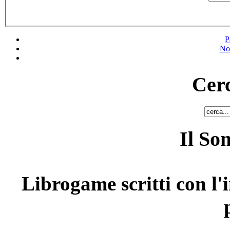
P
No
Cerc
Il So
Librogame scritti con l'i