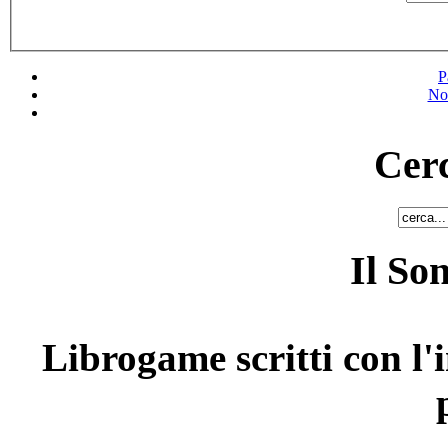
P
No
Cerc
Il So
Librogame scritti con l'i