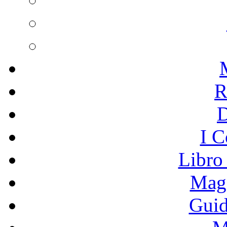
R
I C
Libro
Mage
Guid