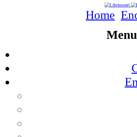
Home
Enc
Menu 
C
En