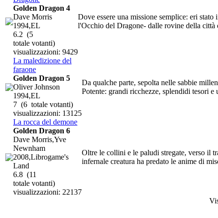
Golden Dragon 4
Dave Morris
Dove essere una missione semplice: eri stato
1994,EL
l'Occhio del Dragone- dalle rovine della città
6.2
(5
totale votanti)
visualizzazioni: 9429
La maledizione del
faraone
Golden Dragon 5
Da qualche parte, sepolta nelle sabbie mille
Oliver Johnson
Potente: grandi ricchezze, splendidi tesori e 
1994,EL
7
(6 totale votanti)
visualizzazioni: 13125
La rocca del demone
Golden Dragon 6
Dave Morris,Yve
Newnham
Oltre le collini e le paludi stregate, verso il
2008,Librogame's
infernale creatura ha predato le anime di mise
Land
6.8
(11
totale votanti)
visualizzazioni: 22137
Vi