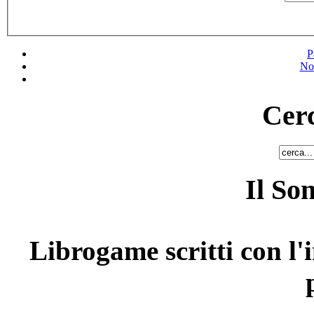
P
No
Cerc
Il So
Librogame scritti con l'i