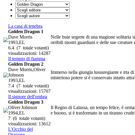
La casa di tenebra
Golden Dragon 1
Dave Morris
Nelle buie segrete di una magione solitaria
1993,EL
orribili mostri guardiani e delle sue creature d
6.4
(7 totale votanti)
visualizzazioni: 14287
Il tempio di fiamma
Golden Dragon 2
Dave Morris,Oliver
Immerso nella giungla lussuregiante e irta di 
Johnson
misterioso potere si è conservato intatto attra
1993,EL
7.4
(7 totale votanti)
visualizzazioni: 15707
Il signore dell'ombra
Golden Dragon 3
Oliver Johnson
Il Regno di Lalassa, un tempo felice, è orma
1994,EL
e buono, si è trasformato in un tiranno crud
7
(6 totale votanti)
visualizzazioni: 13612
L'Occhio del
Dragone