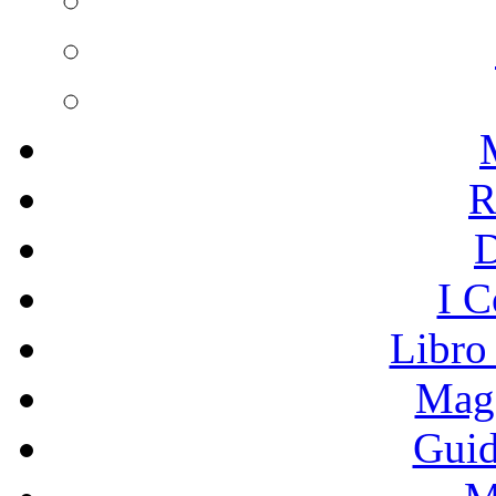
R
I C
Libro
Mage
Guid