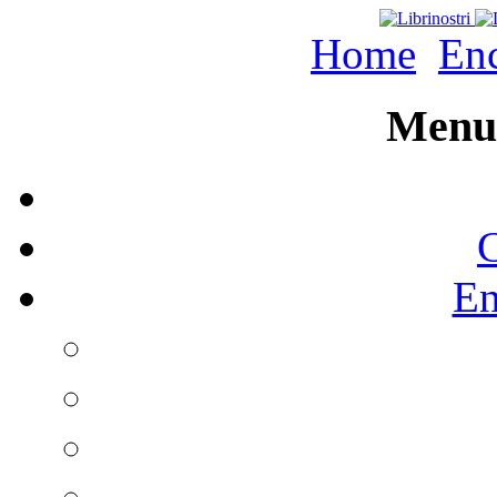
Home
Enc
Menu 
C
En