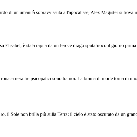
uardo di un'umanità sopravvissuta all'apocalisse, Alex Magister si trova
ssa Elisabel, è stata rapita da un feroce drago sputafuoco il giorno prima
 cronaca nera tre psicopatici sono tra noi. La brama di morte torna di nu
ro, il Sole non brilla più sulla Terra: il cielo è stato oscurato da un g