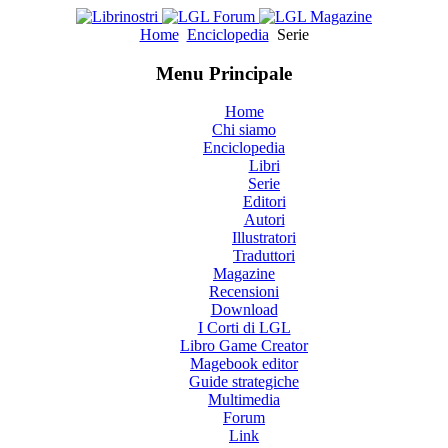
Home
Enciclopedia
Serie
Menu Principale
Home
Chi siamo
Enciclopedia
Libri
Serie
Editori
Autori
Illustratori
Traduttori
Magazine
Recensioni
Download
I Corti di LGL
Libro Game Creator
Magebook editor
Guide strategiche
Multimedia
Forum
Link