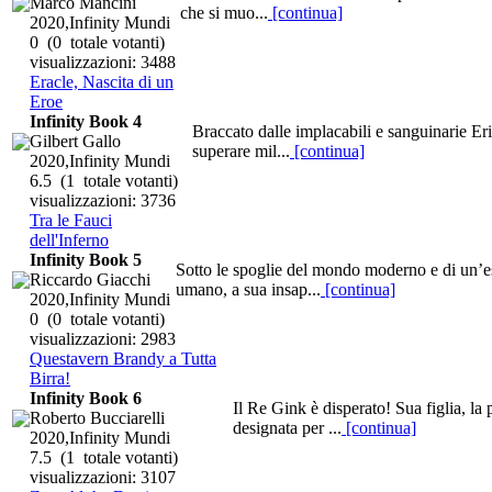
Marco Mancini
che si muo...
[continua]
2020,Infinity Mundi
0
(0 totale votanti)
visualizzazioni: 3488
Eracle, Nascita di un
Eroe
Infinity Book 4
Braccato dalle implacabili e sanguinarie Eri
Gilbert Gallo
superare mil...
[continua]
2020,Infinity Mundi
6.5
(1 totale votanti)
visualizzazioni: 3736
Tra le Fauci
dell'Inferno
Infinity Book 5
Sotto le spoglie del mondo moderno e di un’es
Riccardo Giacchi
umano, a sua insap...
[continua]
2020,Infinity Mundi
0
(0 totale votanti)
visualizzazioni: 2983
Questavern Brandy a Tutta
Birra!
Infinity Book 6
Il Re Gink è disperato! Sua figlia, la 
Roberto Bucciarelli
designata per ...
[continua]
2020,Infinity Mundi
7.5
(1 totale votanti)
visualizzazioni: 3107