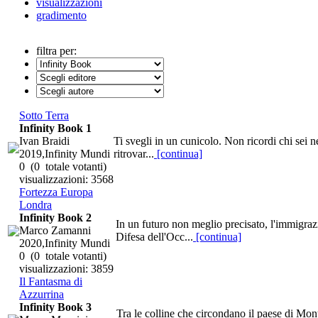
visualizzazioni
gradimento
filtra per:
Sotto Terra
Infinity Book 1
Ivan Braidi
Ti svegli in un cunicolo. Non ricordi chi sei n
2019,Infinity Mundi
ritrovar...
[continua]
0
(0 totale votanti)
visualizzazioni: 3568
Fortezza Europa
Londra
Infinity Book 2
In un futuro non meglio precisato, l'immigraz
Marco Zamanni
Difesa dell'Occ...
[continua]
2020,Infinity Mundi
0
(0 totale votanti)
visualizzazioni: 3859
Il Fantasma di
Azzurrina
Infinity Book 3
Tra le colline che circondano il paese di Mon