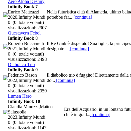
Zero Alpha Destiny
Infinity Book 7
Enrico Matteazzi
Nella futuristica città di Alameda, ultimo bal
2020,Infinity Mundi
potrebbe far...
[continua]
0
(0 totale votanti)
visualizzazioni: 2907
Questavern Febol
Infinity Book 8
Roberto Bucciarelli
Il Re Gink è disperato! Sua figlia, la principe
2021,Infinity Mundi
designato ...
[continua]
0
(0 totale votanti)
visualizzazioni: 2498
Diabolico Trio
Infinity Book 9
Federico Bason
Il diabolico trio è fuggito! Direttamente dalla
2022,Infinity Mundi
do...
[continua]
0
(0 totale votanti)
visualizzazioni: 2959
Lumen Hero
Infinity Book 10
Claudia Minozzi,Matteo
Era dell'Acquario, in un lontano futu
Salussolia
chi è in grad...
[continua]
2023,Infinity Mundi
0
(0 totale votanti)
visualizzazioni: 1147