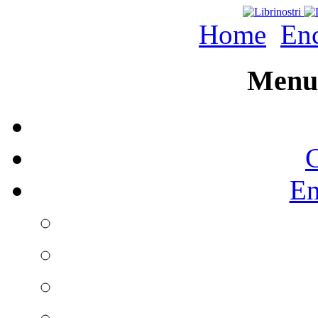
Home
Enc
Menu 
C
En