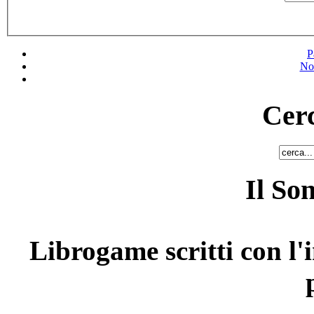
P
No
Cerc
Il So
Librogame scritti con l'i