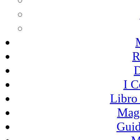
R
I C
Libro
Mage
Guid