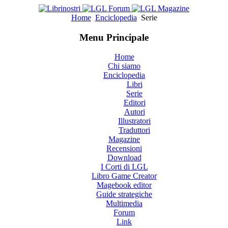
Home
Enciclopedia
Serie
Menu Principale
Home
Chi siamo
Enciclopedia
Libri
Serie
Editori
Autori
Illustratori
Traduttori
Magazine
Recensioni
Download
I Corti di LGL
Libro Game Creator
Magebook editor
Guide strategiche
Multimedia
Forum
Link