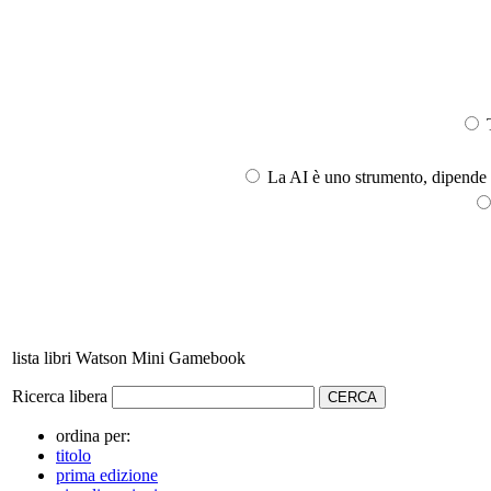
T
La AI è uno strumento, dipende l
lista libri Watson Mini Gamebook
Ricerca libera
ordina per:
titolo
prima edizione