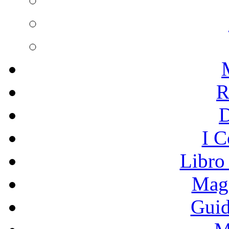
R
I C
Libro
Mage
Guid