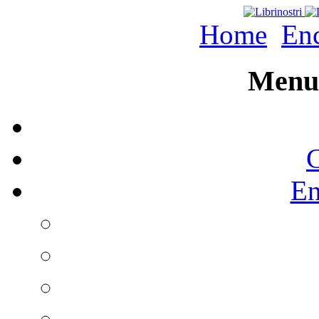
Home
Enc
Menu 
C
En