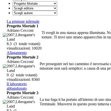
La prigione infernale
Progetto Mortale 1
Adriano Cecconi
Ti svegli in una stanza appena illuminata. Non
2007,Librogame's
torture. Ti trovi uno strano apparecchio in t
Land
8.3
(3 totale votanti)
visualizzazioni: 10020
Allagamento
Progetto Mortale 2
Adriano Cecconi
Per proseguire nel tuo cammino è necessaria un
2007,Librogame's
missione non sarà semplice: a causa di una perd
Land
9
(2 totale votanti)
visualizzazioni: 8360
Il laboratorio
abbandonato
Progetto Mortale 3
Adriano Cecconi
La tua fuga ti ha portato all'interno di uno str
2007,Librogame's
Terminale. Muoversi in questo posto tuttavia n
Land
8.5
(1