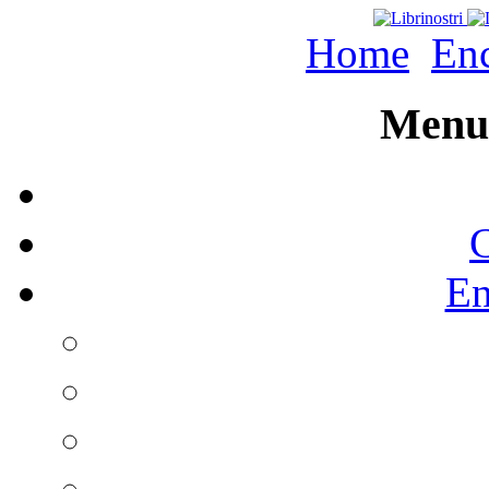
Home
Enc
Menu 
C
En