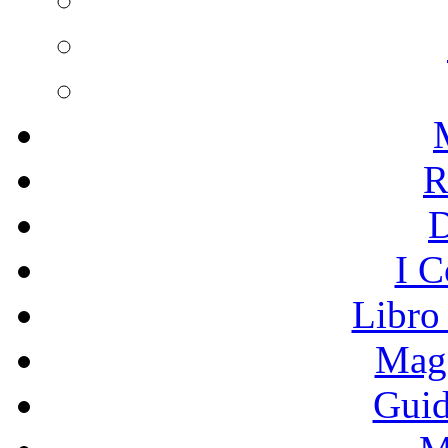
R
I C
Libro
Mage
Guid