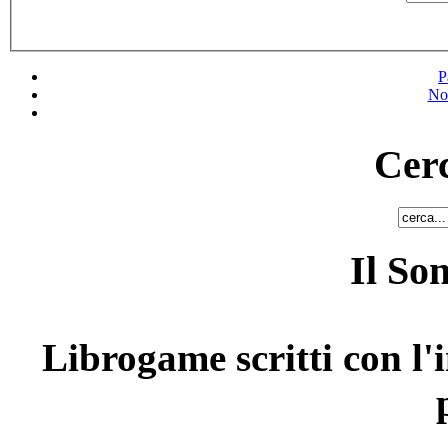
P
No
Cerc
Il So
Librogame scritti con l'i