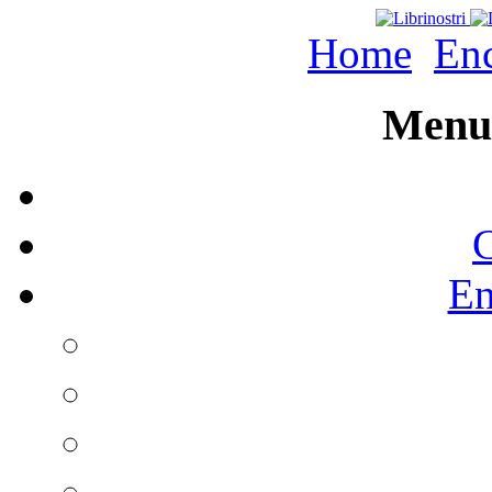
Home
Enc
Menu 
C
En