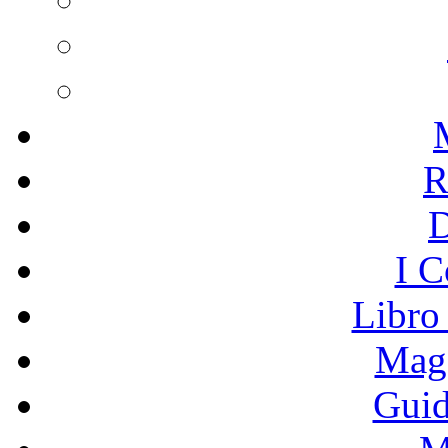
R
I C
Libro
Mage
Guid