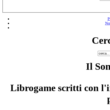
P
No
Cerc
Il So
Librogame scritti con l'i