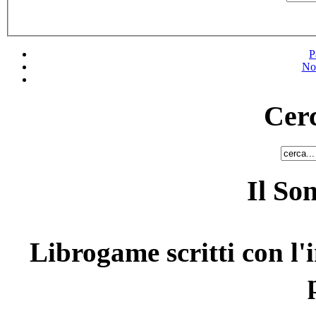
P
No
Cerc
Il So
Librogame scritti con l'i