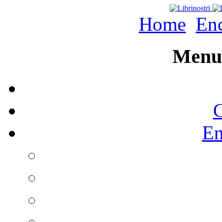
Home
Enc
Menu 
C
En