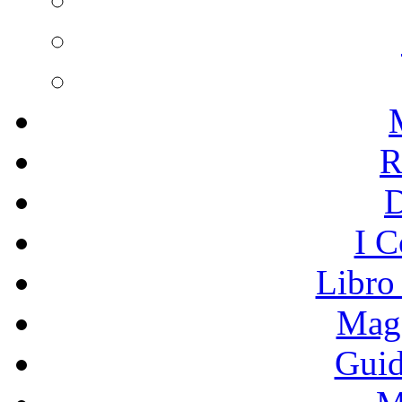
R
I C
Libro
Mage
Guid