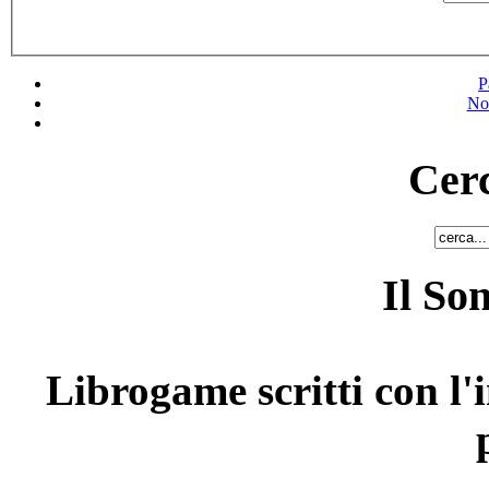
P
No
Cerc
Il So
Librogame scritti con l'i