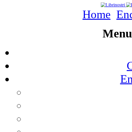
Home
Enc
Menu 
C
En