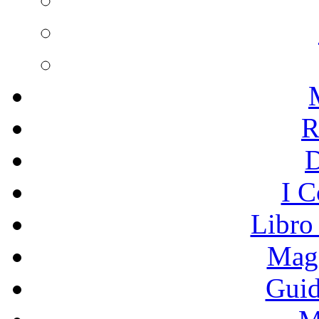
R
I C
Libro
Mage
Guid