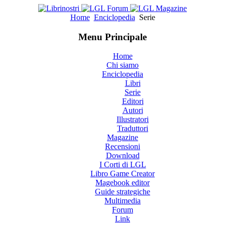
Home
Enciclopedia
Serie
Menu Principale
Home
Chi siamo
Enciclopedia
Libri
Serie
Editori
Autori
Illustratori
Traduttori
Magazine
Recensioni
Download
I Corti di LGL
Libro Game Creator
Magebook editor
Guide strategiche
Multimedia
Forum
Link