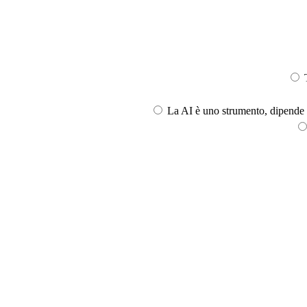
T
La AI è uno strumento, dipende l