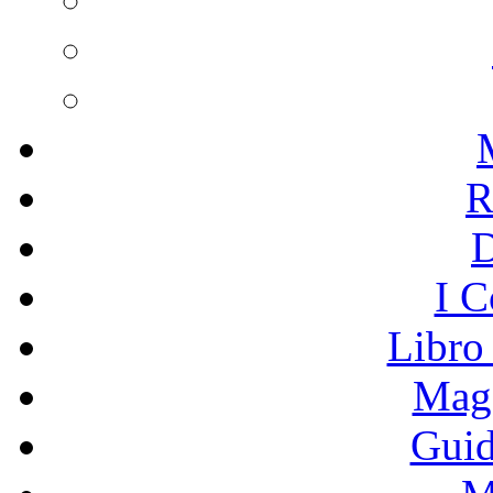
R
I C
Libro
Mage
Guid