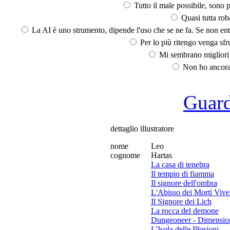
Tutto il male possibile, sono p
Quasi tutta rob
La AI è uno strumento, dipende l'uso che se ne fa. Se non ent
Per lo più ritengo venga sfru
Mi sembrano migliori d
Non ho ancora 
Guarda
dettaglio illustratore
nome
Leo
cognome
Hartas
La casa di tenebra
Il tempio di fiamma
Il signore dell'ombra
L'Abisso dei Morti Vive
Il Signore dei Lich
La rocca del demone
Dungeoneer - Dimension
L'Isola delle Illusioni