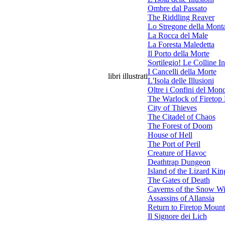
Ombre dal Passato
The Riddling Reaver
Lo Stregone della Mont
La Rocca del Male
La Foresta Maledetta
Il Porto della Morte
Sortilegio! Le Colline In
I Cancelli della Morte
libri illustrati
L'Isola delle Illusioni
Oltre i Confini del Mon
The Warlock of Firetop
City of Thieves
The Citadel of Chaos
The Forest of Doom
House of Hell
The Port of Peril
Creature of Havoc
Deathtrap Dungeon
Island of the Lizard Kin
The Gates of Death
Caverns of the Snow Wi
Assassins of Allansia
Return to Firetop Mount
Il Signore dei Lich