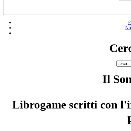
P
No
Cerc
Il So
Librogame scritti con l'i