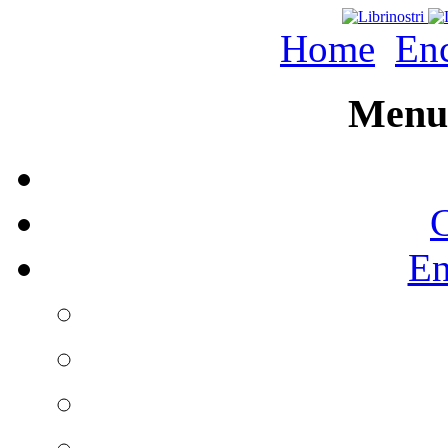
Home
Enc
Menu 
C
En