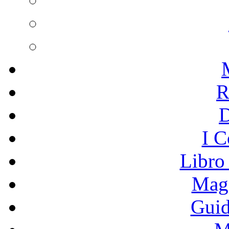
R
I C
Libro
Mage
Guid