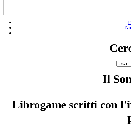
P
No
Cerc
Il So
Librogame scritti con l'i