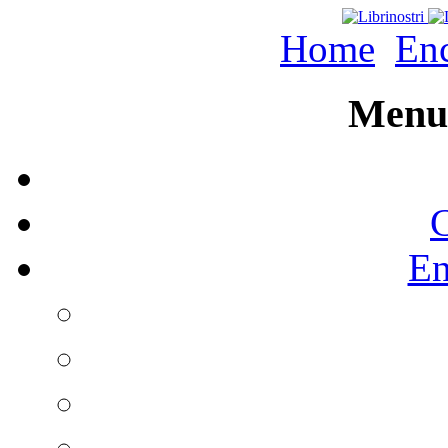
Home
Enc
Menu 
C
En