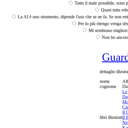
Tutto il male possibile, sono p
Quasi tutta rob
La AI è uno strumento, dipende l'uso che se ne fa. Se non ent
Per lo più ritengo venga sfru
Mi sembrano migliori d
Non ho ancora 
Guarda
dettaglio illustr
nome
Al
cognome
Da
Le
Da
Mor
Ca
Il 
libri illustrati
Il
Ne
Ka