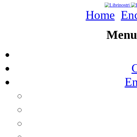
Home
Enc
Menu 
C
En