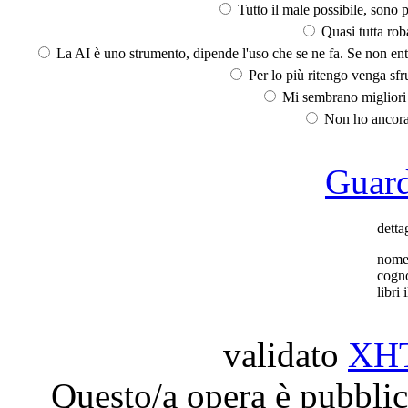
Tutto il male possibile, sono p
Quasi tutta rob
La AI è uno strumento, dipende l'uso che se ne fa. Se non ent
Per lo più ritengo venga sfru
Mi sembrano migliori d
Non ho ancora 
Guarda
dettag
nom
cogn
libri 
validato
XH
Questo/a opera è pubblic