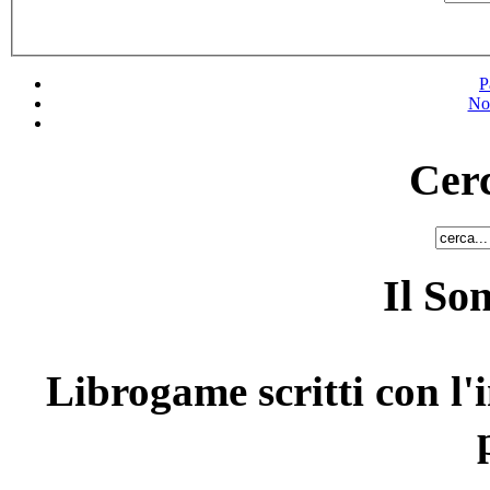
P
No
Cerc
Il So
Librogame scritti con l'i