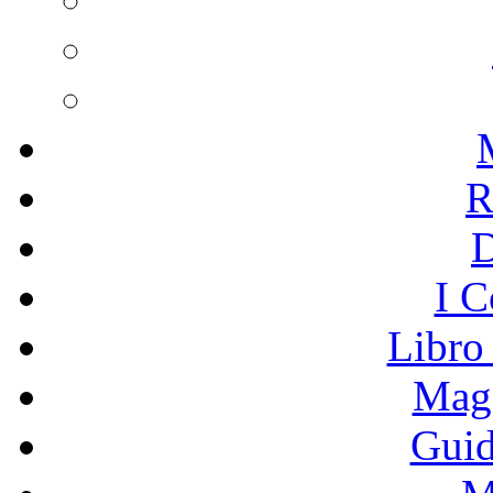
R
I C
Libro
Mage
Guid