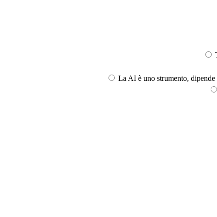
T
La AI è uno strumento, dipende l