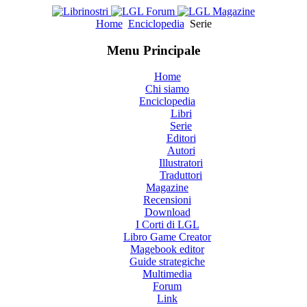
Home
Enciclopedia
Serie
Menu Principale
Home
Chi siamo
Enciclopedia
Libri
Serie
Editori
Autori
Illustratori
Traduttori
Magazine
Recensioni
Download
I Corti di LGL
Libro Game Creator
Magebook editor
Guide strategiche
Multimedia
Forum
Link