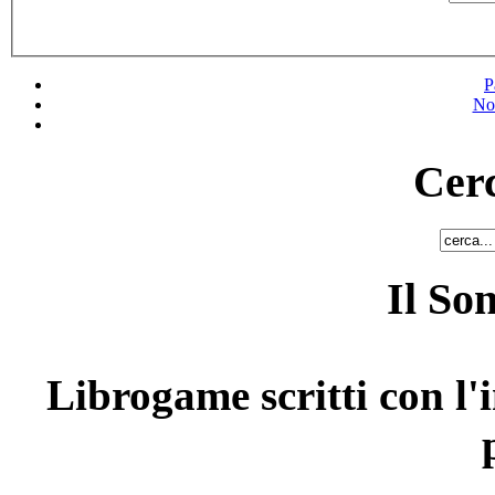
P
No
Cerc
Il So
Librogame scritti con l'i