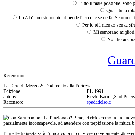
Tutto il male possibile, sono p
Quasi tutta rob
La AI è uno strumento, dipende l'uso che se ne fa. Se non ent
Per lo più ritengo venga sfru
Mi sembrano migliori d
Non ho ancora 
Guarda
Recensione
La Terra di Mezzo 2:
Tradimento alla Fortezza
Edizione
EL 1991
autore/i
Kevin Barrett,Saul Peters
Recensore
spadadelsole
Con Saruman non ha funzionato? Bene, ci ricicleremo in un nuovo ru
parzialmente inconsapevole, ad attendere con trepidazione la mitica ba
E in effetti questa sarà l’unica volta in cui vivremo veramente gli eve