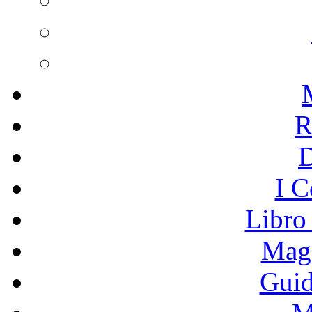
R
I C
Libro
Mage
Guid