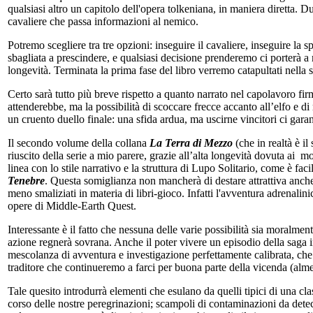
qualsiasi altro un capitolo dell'opera tolkeniana, in maniera diretta.
cavaliere che passa informazioni al nemico.
Potremo scegliere tra tre opzioni: inseguire il cavaliere, inseguire la s
sbagliata a prescindere, e qualsiasi decisione prenderemo ci porterà a 
longevità. Terminata la prima fase del libro verremo catapultati nell
Certo sarà tutto più breve rispetto a quanto narrato nel capolavoro fir
attenderebbe, ma la possibilità di scoccare frecce accanto all’elfo e di
un cruento duello finale: una sfida ardua, ma uscirne vincitori ci gara
Il secondo volume della collana
La Terra di Mezzo
(che in realtà è il
riuscito della serie a mio parere, grazie all’alta longevità dovuta ai mol
linea con lo stile narrativo e la struttura di Lupo Solitario, come è fa
Tenebre
. Questa somiglianza non mancherà di destare attrattiva anche
meno smaliziati in materia di libri-gioco. Infatti l'avventura adrenali
opere di Middle-Earth Quest.
Interessante è il fatto che nessuna delle varie possibilità sia moralment
azione regnerà sovrana. Anche il poter vivere un episodio della saga
mescolanza di avventura e investigazione perfettamente calibrata, che a
traditore che continueremo a farci per buona parte della vicenda (alme
Tale quesito introdurrà elementi che esulano da quelli tipici di una clas
corso delle nostre peregrinazioni; scampoli di contaminazioni da dete