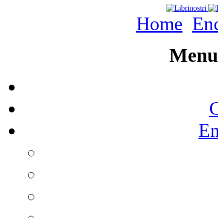
Home
Enc
Menu 
C
En