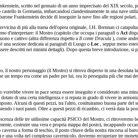
kenstein, scritto nel gennaio di un anno imprecisato del XIX secolo, po
 castello in Germania, imbarcandosi clandestinamente in una nave utiliz
barone Frankenstein decide di inseguire la nave fino alle regioni polari, 
avvicina di più alla trama dell'opera originale, J.H. Brennan ci catapult
emo d'interpretare: il Mostro (capitolo che occupa i paragrafi o
Act
disp
ono e cattivo (altra differenza rispetto a
Il conte Dracula
), come andre
 è una sezione dedicata ai paragrafi di Luogo o
Loc
, seppur meno estesa
ere descritti nei minimi dettagli). Dopo questa breve introduzione, si p
, il nostro personaggio (il Mostro) si ritrova disperso in una desolata l
he un tempo era come un padre per lui, ora lo perseguita più che mai de
 vorrebbe vivere in pace senza essere inseguito e considerato una minacc
otato di una certa intelligenza e si reputa in grado di vivere in armoni
osto. Alcuni di questi pezzi, tra l'altro, costituiranno buona parte del
o i suoi panni. Oltre a questi pezzi di ricambio, ci verrà data la possibi
scenza delle tre utilissime capacità PSICO del Mostro, ci ritroveremo b
amente, costruire una vera e propria mappa del posto), incappando occas
a caverna a forma di teschio, il posto chiave della nostra rincorsa al ba
 e una volta nel complesso cavernicolo, dovremo recuperare tre monete o