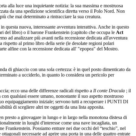
rta alla luce una inquietante notizia: la sua massima e mostruosa
zata da una spedizione scientifica diretta verso il Polo Nord. Non
più che mai determinato a rintracciare la sua creatura.
a in questa nuova, interessante avventura interattiva. Anche in questo
ari del libro) o il barone Frankenstein (capitolo che occupa le
Act
mo ad analizzare più avanti nella recensione dedicata all'avventura
 rispetto al primo libro della serie (le desolate regioni polari
arte alfine con la recensione dedicata all' "epopea" del Mostro.
anda di ghiaccio con una sola certezza: è in quel posto dimenticato da
terminato a ucciderlo, in quanto lo considera un pericolo per
ia; ecco una delle differenze radicali rispetto a
Il conte Dracula
; il
a con qualsiasi essere umano, nonostante il suo aspetto mostruoso
 suo equipaggiamento iniziale; servono tutti a recuperare i PUNTI DI
lità di scegliere altri tre oggetti da una lista apposita.
en presto a girovagare in lungo e in largo nella monotona distesa di
ionalmente in luoghi d'interesse come una nave incagliata, un
rone Frankenstein. Possiamo entrare nei due occhi del “teschio”, nel
ttagonali necessarie ad aprire una porta in una delle quattro entrate