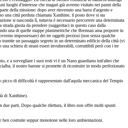
ni luoghi d'interesse che magari già avremo visitato nei panni della
parte della missione: dopo aver rinvenuto una barra d'argento e
so una città perduta chiamata Xanthine, il posto dove si sta
eazione si nasconda lì, tuttavia è necessario percorrere una determinata
a strada giusta da prendere (suggeritaci in questo caso dalla
erando una di quelle mappe planimetriche che Brennan ama proporre in
i dovremo impossessarci dei tre oggetti preziosi (non senza qualche
 tramite un passaggio segreto in un determinato edificio della città (vi
una schiera di strani esseri invulnerabili, corruttibili però con i tre
, e a sorvegliare i suoi resti vi è un Nano guardiano tutt'altro che
ialba, il nostro barone si promette di ricostruire in modo perfezionato
ico picco di difficoltà è rappresentato dall'aquila meccanica del Tempio
tà di Xanthine).
due parti. Dopo qualche rilettura, il libro non offre molti spunti
re ben costruite seppur monotone nelle loro ambientazioni.