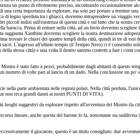
 senza un punto di riferimento preciso, incontrando occasionalmente alcu
di una certa importanza da esplorare, ma solo per portare a termine una 
cca di legno sperduta tra i ghiacci, dovremo intraprendere un viaggio ver
iccoli indizi sull'esistenza di questa città e sul fatto che la nostra cr
lla baracca. Prima di entrare nella città, ad un bivio dovremo scegliere l
volta raggiunta Xanthine dovremo scegliere la nostra destinazione adop
ima trovare le chiavi dei quattro templi della città, quindi in tre di ess
 sacri. L'ingresso all'ultimo tempio (il Tempio Nero) ci è consentito solo
ella stessa città) e una volta lì dentro saremo costretti a fare i conti con 
stro è stato fatto a pezzi, probabilmente dagli abitanti di questo tempio
un numero di volte pari al lancio di un dado. Nella conclusione un po' sc
cie nella parte ambientata nelle regioni polari. Nella città perduta, l'un
nque non reca grandi danni ai nostri PUNTI DI VITA).
 luoghi suggestivi da esplorare rispetto all'avventura del Mostro (la cit
rso lineare, anche questa del barone lo fa, nonostante sia suddivisa in 
eccessivamente il giocatore, questo è un titolo consigliato: due avventu