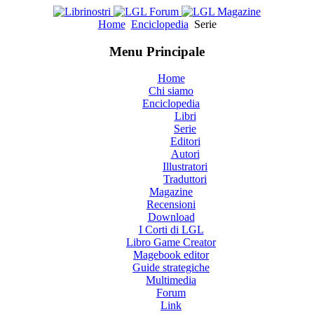
Home
Enciclopedia
Serie
Menu Principale
Home
Chi siamo
Enciclopedia
Libri
Serie
Editori
Autori
Illustratori
Traduttori
Magazine
Recensioni
Download
I Corti di LGL
Libro Game Creator
Magebook editor
Guide strategiche
Multimedia
Forum
Link