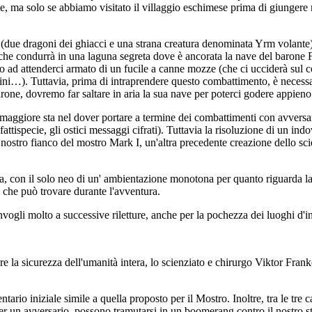
e, ma solo se abbiamo visitato il villaggio eschimese prima di giungere ne
ti (due dragoni dei ghiacci e una strana creatura denominata Yrm volant
io che condurrà in una laguna segreta dove è ancorata la nave del baron
nto ad attenderci armato di un fucile a canne mozze (che ci ucciderà sul 
i…). Tuttavia, prima di intraprendere questo combattimento, è necessar
barone, dovremo far saltare in aria la sua nave per poterci godere appieno
 maggiore sta nel dover portare a termine dei combattimenti con avversari
a fattispecie, gli ostici messaggi cifrati). Tuttavia la risoluzione di un 
nostro fianco del mostro Mark I, un'altra precedente creazione dello scie
ta, con il solo neo di un' ambientazione monotona per quanto riguarda 
ari che può trovare durante l'avventura.
nvogli molto a successive riletture, anche per la pochezza dei luoghi d'i
la sicurezza dell'umanità intera, lo scienziato e chirurgo Viktor Franken
tario iniziale simile a quella proposto per il Mostro. Inoltre, tra le tr
i per un avversario, possono tramutarsi in un boomerang contro il nostro