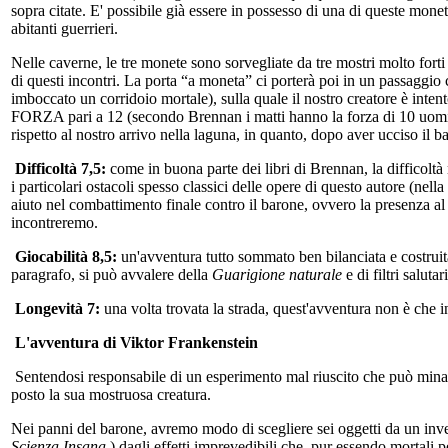
sopra citate. E' possibile già essere in possesso di una di queste monet
abitanti guerrieri.
Nelle caverne, le tre monete sono sorvegliate da tre mostri molto for
di questi incontri. La porta “a moneta” ci porterà poi in un passagg
imboccato un corridoio mortale), sulla quale il nostro creatore è inte
FORZA pari a 12 (secondo Brennan i matti hanno la forza di 10 uomin
rispetto al nostro arrivo nella laguna, in quanto, dopo aver ucciso il 
Difficoltà 7,5:
come in buona parte dei libri di Brennan, la difficoltà
i particolari ostacoli spesso classici delle opere di questo autore (nell
aiuto nel combattimento finale contro il barone, ovvero la presenza al 
incontreremo.
Giocabilità 8,5:
un'avventura tutto sommato ben bilanciata e costrui
paragrafo, si può avvalere della
Guarigione naturale
e di filtri salut
Longevità 7:
una volta trovata la strada, quest'avventura non è che i
L'avventura di Viktor Frankenstein
Sentendosi responsabile di un esperimento mal riuscito che può minare 
posto la sua mostruosa creatura.
Nei panni del barone, avremo modo di scegliere sei oggetti da un inven
Scienza Insana
) dagli effetti imprevedibili che, pur essendo mortal