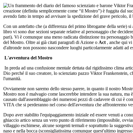
Un frammento del diario del famoso scienziato e barone Viktor Fran
creazione (definita semplicemente come “il Mostro”) è fuggita dal suo
avendo fatto in tempo ad avvisare la spedizione del grave pericolo, il 
Con un antefatto che (a differenza del primo librogame della serie) si 
libro vi sono due sezioni separate relative al personaggio che decider
pari). Vi è comunque una meno radicata distinzione tra personaggio bu
del Mostro. Oltre ai già citati paragrafi di Azione o
Act
, anche qui vi
d'altronde non possono nascondere luoghi particolarmente adatti ad ess
L'avventura del Mostro
In preda ad una confusione mentale dettata dal rigidissimo clima artico
Dio perché il suo creatore, lo scienziato pazzo Viktor Frankenstein, c
l'umanità.
Ovviamente non saremo dello stesso parere, in quanto il nostro Mostro
Mostro non è malvagio come lascerebbe intendere la sua natura, ma è d
causato dall'assemblaggio dei numerosi pezzi di cadavere di cui è comp
VITA che si perderanno nel corso dell'avventura che affronteremo vestend
Dopo aver stabilito l'equipaggiamento iniziale ed essere venuti a cono
ghiaccio artico senza un vero punto di riferimento (impossibile, ovvi
villaggio eschimese, alcune sorgenti termali e soprattutto la suggestiv
naso e nella bocca (sconsigliatissima comunque quest'ultimo ingresso)