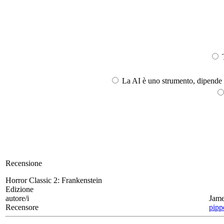
T
La AI è uno strumento, dipende l
Recensione
Horror Classic 2:
Frankenstein
Edizione
autore/i
Jame
Recensore
pipp