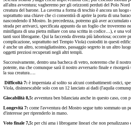
all'altra avventura; vagheremo per gli orizzonti perduti del Polo Nord
creatura del barone. La caverna a forma di teschio è ancora un luogo 
soprattutto una chiave che ci consentirà di aprire la porta di una bara
nascondendo il Mostro. In precedenza, potremo già aver accumulato dei p
strada per arrivarci, specificata appunto da un foglio che troveremo ne
minifigura di una pietra miliare con una scritta in codice…), e una 
tanti suoi librogame. Qui la faccenda diventa più laboriosa; occorre pr
complicazione, soprattutto nel Tempio Viola) custoditi in questi edifici
è anche un altro, sconsigliatissimo, passaggio segreto in un altro luogo d
oggetti preziosi recuperati negli altri templi.
Successivamente, dentro una bacheca di vetro, noteremo che il nostro Mo
potente, ma che comunque sarà il nostro avversario finale e risorgerà 
la sua creatura….
Difficoltà 7:
è imperniata al solito su alcuni combattimenti ostici, spe
Viola, disinnescabile solo con un 12 lanciato ai dadi (l'aquila comu
Giocabilità 8,5:
avventura ben bilanciata anche in questo caso, con più
Longevità 7:
come l'avventura del Mostro segue tutto sommato un perco
d'interesse per riprenderlo in mano.
Voto finale 7,5:
per chi ama i librogame lineari che non penalizzano 