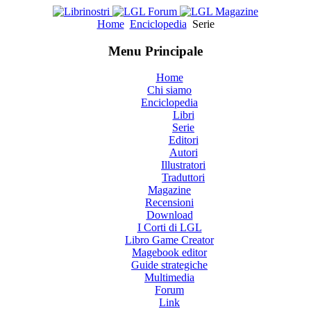
Home
Enciclopedia
Serie
Menu Principale
Home
Chi siamo
Enciclopedia
Libri
Serie
Editori
Autori
Illustratori
Traduttori
Magazine
Recensioni
Download
I Corti di LGL
Libro Game Creator
Magebook editor
Guide strategiche
Multimedia
Forum
Link