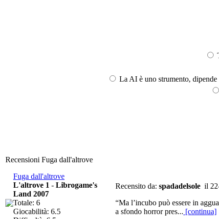
T
La AI è uno strumento, dipende l
Recensioni Fuga dall'altrove
Fuga dall'altrove
L'altrove 1
-
Librogame's
Recensito da:
spadadelsole
il 22
Land 2007
Totale: 6
“Ma l’incubo può essere in agguat
Giocabilità: 6.5
a sfondo horror pres...
[continua]