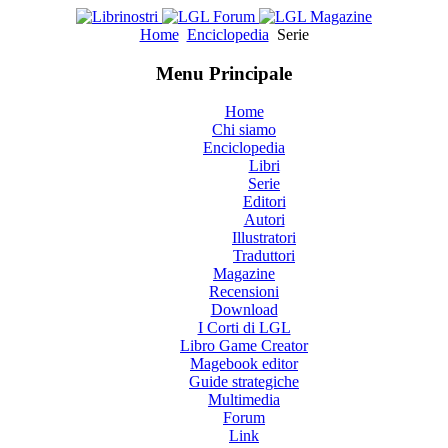
Home
Enciclopedia
Serie
Menu Principale
Home
Chi siamo
Enciclopedia
Libri
Serie
Editori
Autori
Illustratori
Traduttori
Magazine
Recensioni
Download
I Corti di LGL
Libro Game Creator
Magebook editor
Guide strategiche
Multimedia
Forum
Link