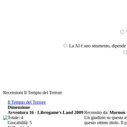
T
La AI è uno strumento, dipende l
Recensioni Il Tempio del Terrore
Il Tempio del Terrore
Dimensione
Avventura 16
-
Librogame's Land 2009
Recensito da:
Mornon
Totale: 4
Un giudizio su questa av
Giocabilità: 5
questo ottimo titolo. Il