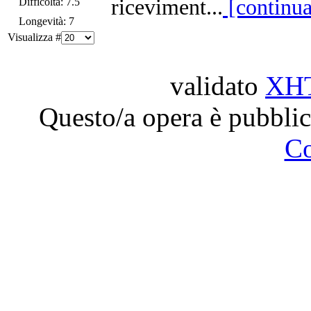
riceviment...
[continua
Difficoltà: 7.5
Longevità: 7
Visualizza #
validato
XH
Questo/a opera è pubblic
C