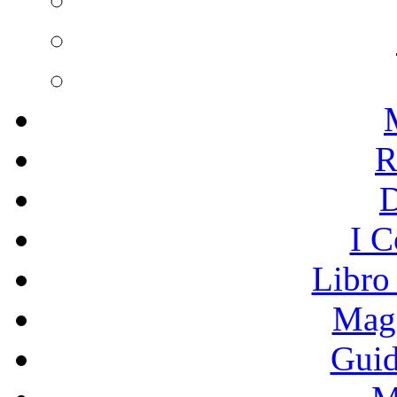
R
I C
Libro
Mage
Guid