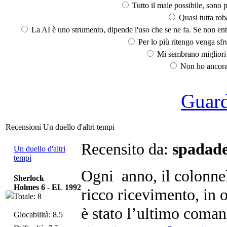
Tutto il male possibile, sono p
Quasi tutta rob
La AI è uno strumento, dipende l'uso che se ne fa. Se non ent
Per lo più ritengo venga sfru
Mi sembrano migliori d
Non ho ancora 
Guarda
Recensioni Un duello d'altri tempi
Recensito da:
spadade
Un duello d'altri
tempi
Ogni anno, il colonne
Sherlock
Holmes 6
-
EL 1992
ricco ricevimento, in o
Totale: 8
è stato l’ultimo coman
Giocabilità: 8.5