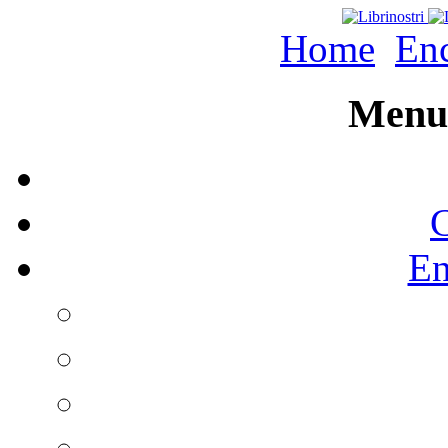
Home
Enc
Menu 
C
En