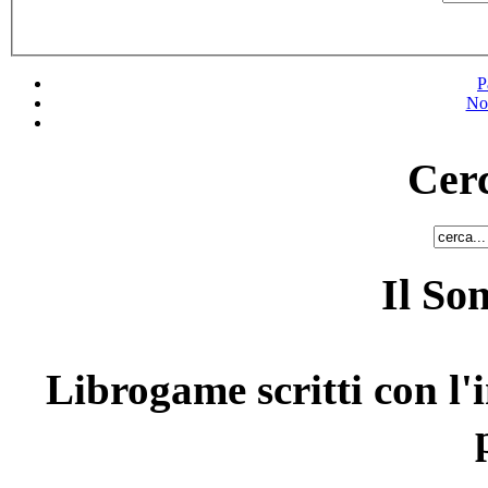
P
No
Cerc
Il So
Librogame scritti con l'i