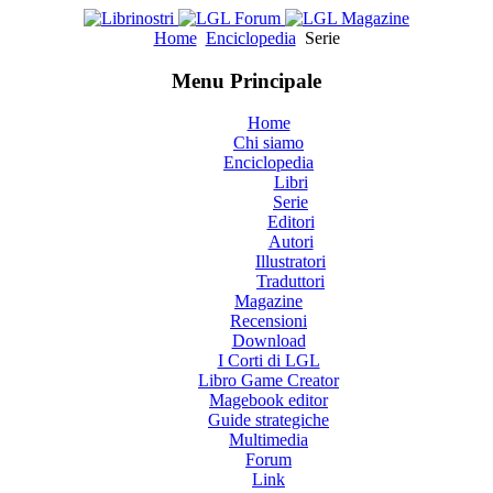
Home
Enciclopedia
Serie
Menu Principale
Home
Chi siamo
Enciclopedia
Libri
Serie
Editori
Autori
Illustratori
Traduttori
Magazine
Recensioni
Download
I Corti di LGL
Libro Game Creator
Magebook editor
Guide strategiche
Multimedia
Forum
Link