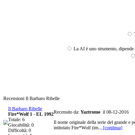
T
La AI è uno strumento, dipende l
Recensioni Il Barbaro Ribelle
Il Barbaro Ribelle
Recensito da:
Yaztromo
il 08-12-2016
Fire*Wolf 1
-
EL 1992
Totale: 6
Il nome originale della serie del grande e
Giocabilità: 0
intitolato Fire*Wolf (im...
[continua]
Difficoltà: 0