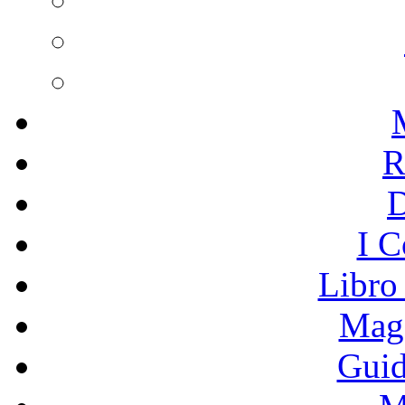
R
I C
Libro
Mage
Guid