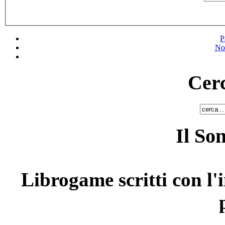
P
No
Cerc
Il So
Librogame scritti con l'i