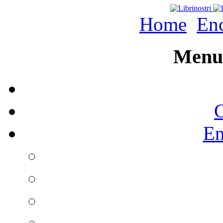
Home
Enc
Menu 
C
En