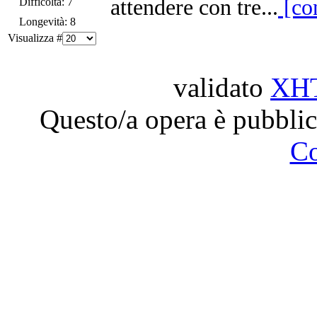
attendere con tre...
[co
Difficoltà: 7
Longevità: 8
Visualizza #
validato
XH
Questo/a opera è pubblic
C