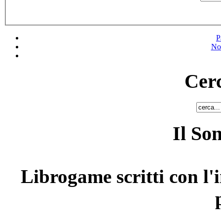
P
No
Cerc
Il So
Librogame scritti con l'i