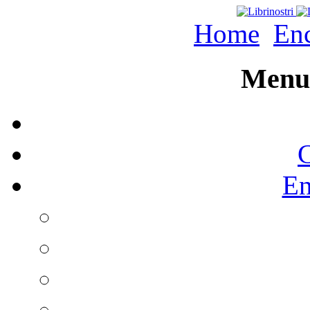
Home
Enc
Menu 
C
En