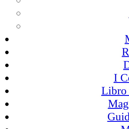
R
I C
Libro
Mage
Guid