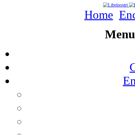
Home
Enc
Menu 
C
En