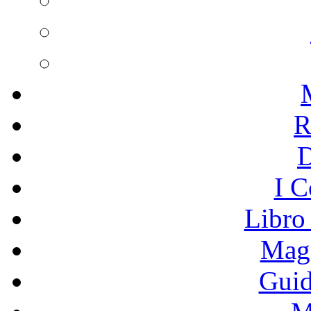
R
I C
Libro
Mage
Guid