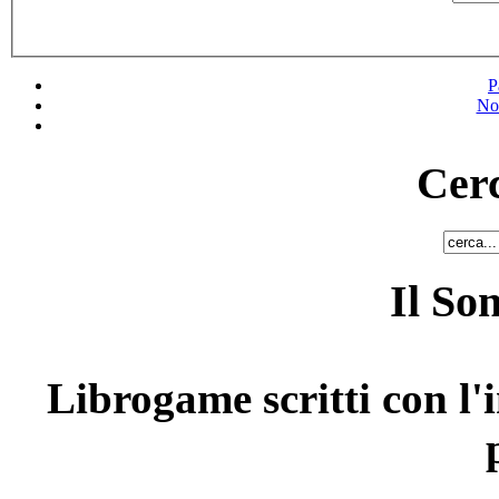
P
No
Cerc
Il So
Librogame scritti con l'i