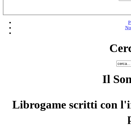
P
No
Cerc
Il So
Librogame scritti con l'i