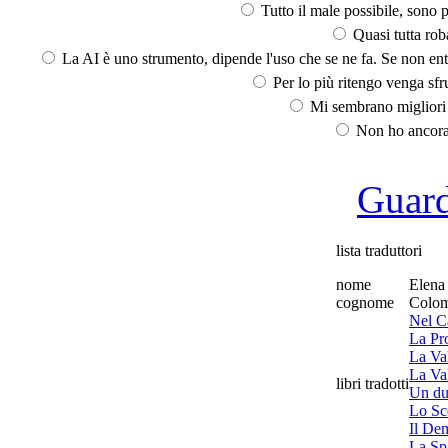
Tutto il male possibile, sono p
Quasi tutta rob
La AI è uno strumento, dipende l'uso che se ne fa. Se non ent
Per lo più ritengo venga sfru
Mi sembrano migliori d
Non ho ancora 
Guarda
lista traduttori
nome
Elena
cognome
Colom
Nel Ca
La Pr
La Val
La Val
libri tradotti
Un due
Lo Sce
Il De
La Sp