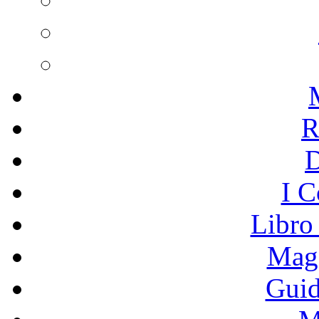
R
I C
Libro
Mage
Guid