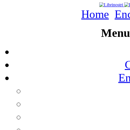
Home
Enc
Menu 
C
En