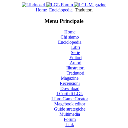
Home
Enciclopedia
Traduttori
Menu Principale
Home
Chi siamo
Enciclopedia
Libri
Serie
Editori
Autori
Illustratori
Traduttori
Magazine
Recensioni
Download
I Corti di LGL
Libro Game Creator
Magebook editor
Guide strategiche
Multimedia
Forum
Link