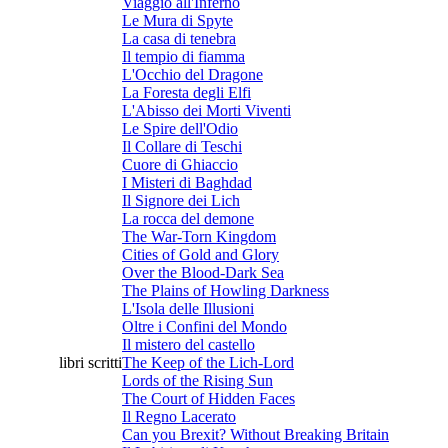
Viaggio all'Inferno
Le Mura di Spyte
La casa di tenebra
Il tempio di fiamma
L'Occhio del Dragone
La Foresta degli Elfi
L'Abisso dei Morti Viventi
Le Spire dell'Odio
Il Collare di Teschi
Cuore di Ghiaccio
I Misteri di Baghdad
Il Signore dei Lich
La rocca del demone
The War-Torn Kingdom
Cities of Gold and Glory
Over the Blood-Dark Sea
The Plains of Howling Darkness
L'Isola delle Illusioni
Oltre i Confini del Mondo
Il mistero del castello
libri scritti
The Keep of the Lich-Lord
Lords of the Rising Sun
The Court of Hidden Faces
Il Regno Lacerato
Can you Brexit? Without Breaking Britain