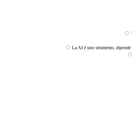
T
La AI è uno strumento, dipende l