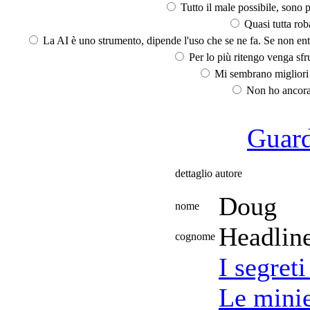
Tutto il male possibile, sono p
Quasi tutta rob
La AI è uno strumento, dipende l'uso che se ne fa. Se non ent
Per lo più ritengo venga sfru
Mi sembrano migliori d
Non ho ancora 
Guarda
dettaglio autore
Doug
nome
Headlin
cognome
I segret
Le minie