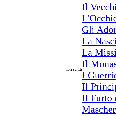
Il Vecch
L'Occhio
Gli Ador
La Nasci
La Miss
Il Mona
libri scritti
I Guerri
Il Princ
Il Furto
Mascher