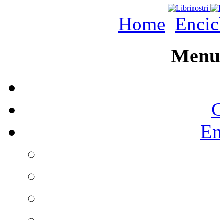
Home
Encic
Menu 
C
En