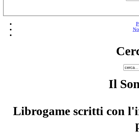
P
No
Cerc
Il So
Librogame scritti con l'i