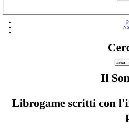
P
No
Cerc
Il So
Librogame scritti con l'i