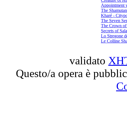
Creature of H
Appointment w
The Shamutant
Kharé - Citypo
The Seven Ser
The Crown of
Secrets of Sal
Lo Stregone d
Le Colline Sh
validato
XH
Questo/a opera è pubblic
C