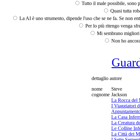
Tutto il male possibile, sono p
Quasi tutta rob
La AI è uno strumento, dipende l'uso che se ne fa. Se non ent
Per lo più ritengo venga sfru
Mi sembrano migliori d
Non ho ancora 
Guarda
dettaglio autore
nome
Steve
cognome
Jackson
La Rocca del 
I Viaggiatori 
Appuntamento
La Casa Infer
La Creatura d
Le Colline Inf
La Città dei Mi
I Sette Serpent