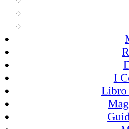
R
I C
Libro
Mage
Guid