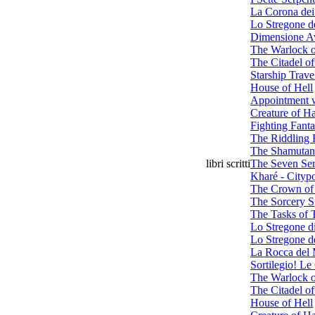
La Corona dei
Lo Stregone d
Dimensione Av
The Warlock o
The Citadel o
Starship Trave
House of Hell
Appointment w
Creature of H
Fighting Fanta
The Riddling 
The Shamutant
libri scritti
The Seven Ser
Kharé - Citypo
The Crown of
The Sorcery S
The Tasks of 
Lo Stregone d
Lo Stregone d
La Rocca del 
Sortilegio! Le 
The Warlock o
The Citadel o
House of Hell