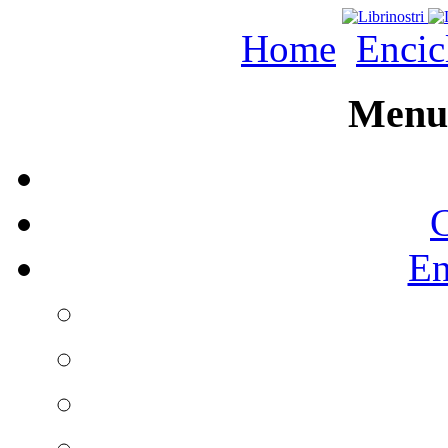
Home
Encic
Menu 
C
En