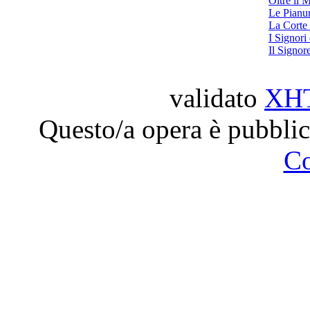
Oltre il 
Le Pianur
La Corte 
I Signori
Il Signor
validato
XH
Questo/a opera è pubblic
C