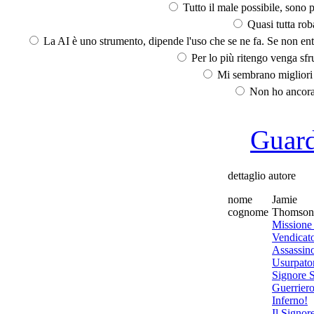
Tutto il male possibile, sono p
Quasi tutta rob
La AI è uno strumento, dipende l'uso che se ne fa. Se non ent
Per lo più ritengo venga sfru
Mi sembrano migliori d
Non ho ancora 
Guarda
dettaglio autore
nome
Jamie
cognome
Thomson
Missione
Vendicato
Assassin
Usurpato
Signore 
Guerriero
Inferno!
Il Signor