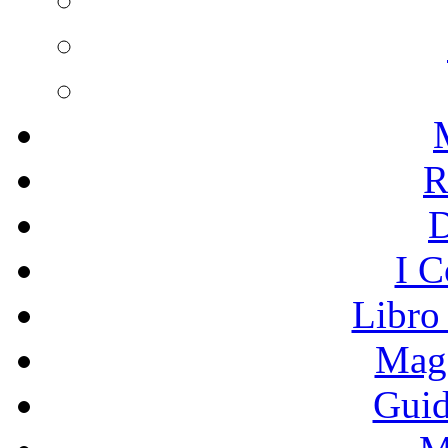
R
I C
Libro
Mage
Guid