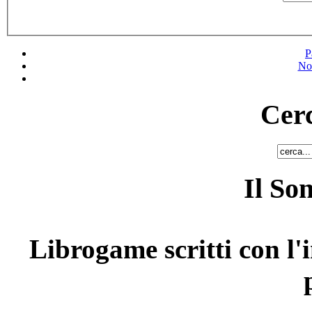
P
No
Cerc
Il So
Librogame scritti con l'i