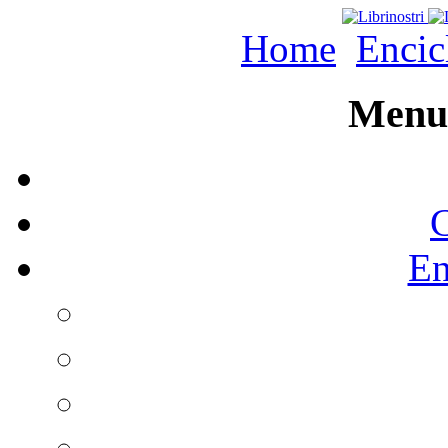
Home
Encic
Menu 
C
En