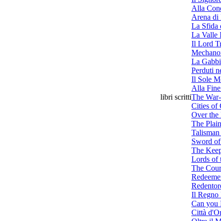
Alla Con
Arena di
La Sfida
La Valle 
Il Lord T
Mechano
La Gabbi
Perduti 
Il Sole M
Alla Fin
libri scritti
The War
Cities of
Over the
The Plai
Talisman
Sword of
The Keep
Lords of 
The Cour
Redeeme
Redentor
Il Regno
Can you 
Città d'O