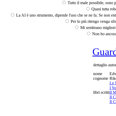
Tutto il male possibile, sono p
Quasi tutta rob
La AI è uno strumento, dipende l'uso che se ne fa. Se non ent
Per lo più ritengo venga sfru
Mi sembrano migliori d
Non ho ancora 
Guarda
dettaglio auto
nome
Edw
cognome
Rik
Le 
I So
libri scritti
Il 
Il 
Il 