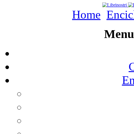
Home
Encic
Menu 
C
En