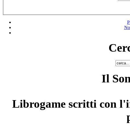
P
No
Cerc
Il So
Librogame scritti con l'i