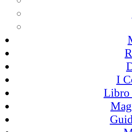
R
I C
Libro
Mage
Guid