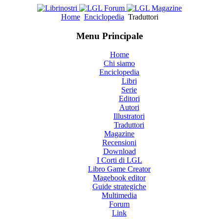
Home
Enciclopedia
Traduttori
Menu Principale
Home
Chi siamo
Enciclopedia
Libri
Serie
Editori
Autori
Illustratori
Traduttori
Magazine
Recensioni
Download
I Corti di LGL
Libro Game Creator
Magebook editor
Guide strategiche
Multimedia
Forum
Link