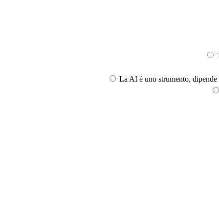
T
La AI è uno strumento, dipende l