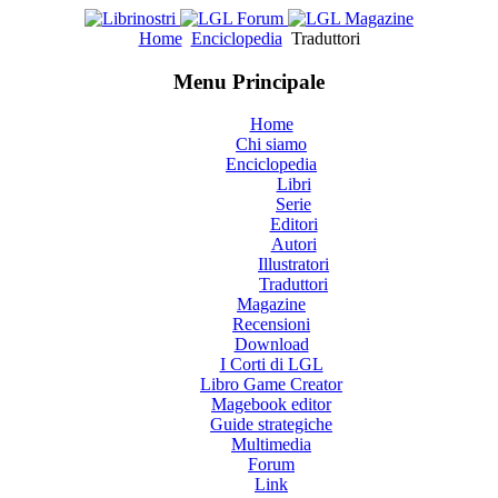
Home
Enciclopedia
Traduttori
Menu Principale
Home
Chi siamo
Enciclopedia
Libri
Serie
Editori
Autori
Illustratori
Traduttori
Magazine
Recensioni
Download
I Corti di LGL
Libro Game Creator
Magebook editor
Guide strategiche
Multimedia
Forum
Link