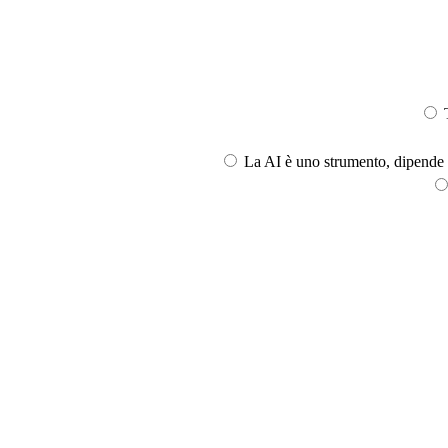
T
La AI è uno strumento, dipende l