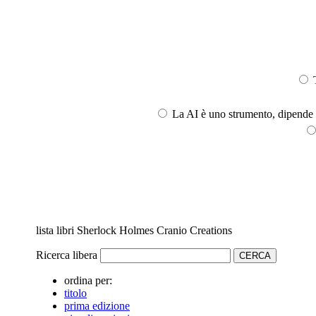
T
La AI è uno strumento, dipende l
lista libri Sherlock Holmes Cranio Creations
Ricerca libera
ordina per:
titolo
prima edizione