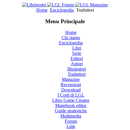
Home
Enciclopedia
Traduttori
Menu Principale
Home
Chi siamo
Enciclopedia
Libri
Serie
Editori
Autori
Illustratori
Traduttori
Magazine
Recensioni
Download
I Corti di LGL
Libro Game Creator
Magebook editor
Guide strategiche
Multimedia
Forum
Link