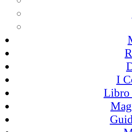
R
I C
Libro
Mage
Guid