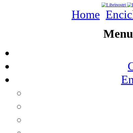
Home
Encic
Menu 
C
En