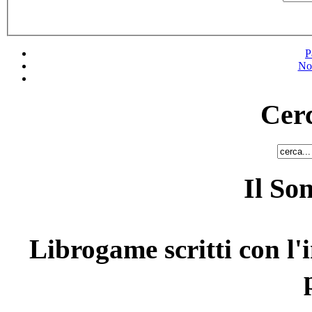
P
No
Cerc
Il So
Librogame scritti con l'i