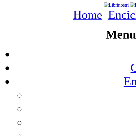
Home
Encic
Menu 
C
En