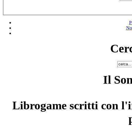
P
No
Cerc
Il So
Librogame scritti con l'i