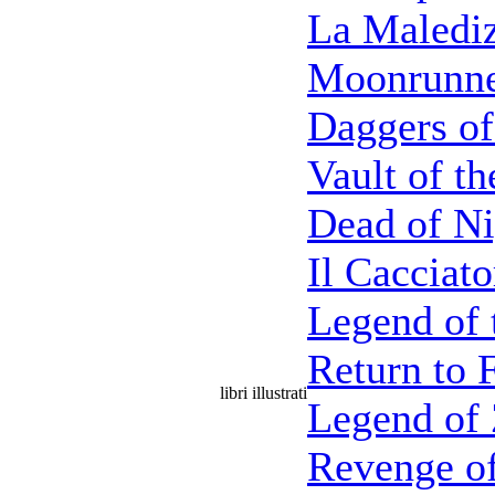
La Maledi
Moonrunn
Daggers of
Vault of t
Dead of Ni
Il Cacciat
Legend of 
Return to 
libri illustrati
Legend of
Revenge of