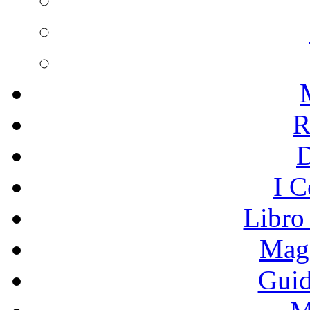
R
I C
Libro
Mage
Guid