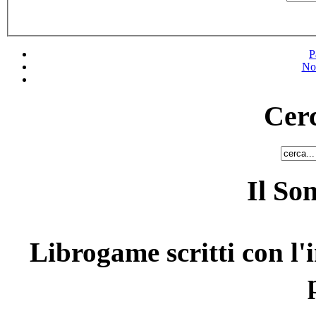
P
No
Cerc
Il So
Librogame scritti con l'i