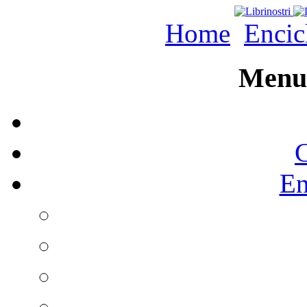
Home
Encic
Menu 
C
En