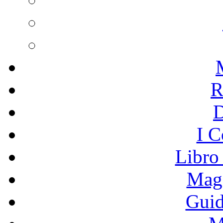
R
I C
Libro
Mage
Guid