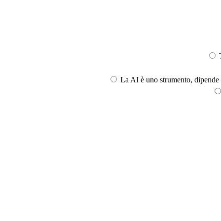
T
La AI è uno strumento, dipende l