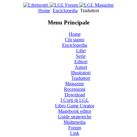
Home
Enciclopedia
Traduttori
Menu Principale
Home
Chi siamo
Enciclopedia
Libri
Serie
Editori
Autori
Illustratori
Traduttori
Magazine
Recensioni
Download
I Corti di LGL
Libro Game Creator
Magebook editor
Guide strategiche
Multimedia
Forum
Link