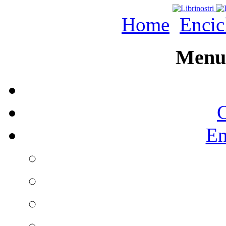
Home
Encic
Menu 
C
En