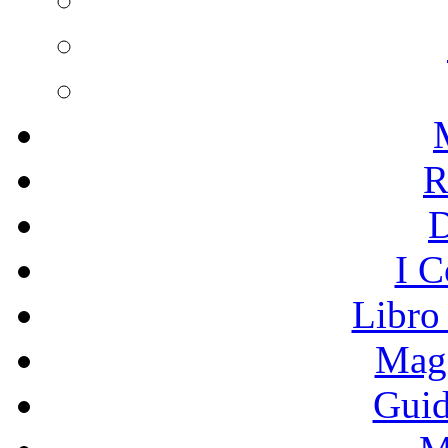
R
I C
Libro
Mage
Guid