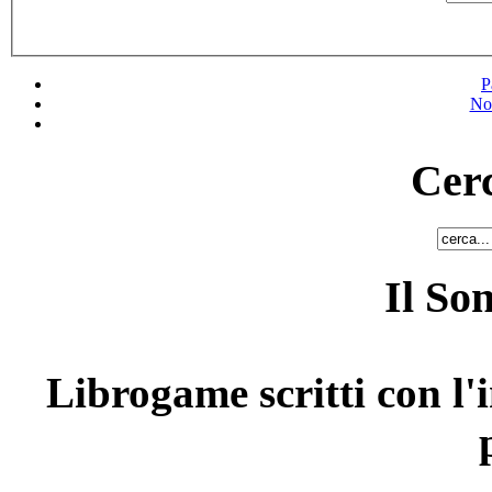
P
No
Cerc
Il So
Librogame scritti con l'i