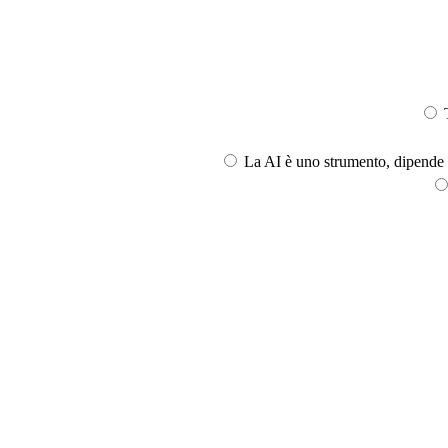
T
La AI è uno strumento, dipende l