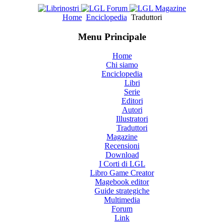
Home
Enciclopedia
Traduttori
Menu Principale
Home
Chi siamo
Enciclopedia
Libri
Serie
Editori
Autori
Illustratori
Traduttori
Magazine
Recensioni
Download
I Corti di LGL
Libro Game Creator
Magebook editor
Guide strategiche
Multimedia
Forum
Link